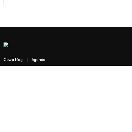
Cewa Mag
Agenda
Contactez-nous
Copyright:
BANKASSUR AFRIK
BankassurAfrik est un produit de
Facilitads, régie digitale Africaine implantée dans 3 pays: Côte
d’Ivoire- Sénégal-Maroc...