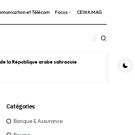
munication et Télécom
Focus
CEWA MAG
 de la République arabe sahraouie
Le FMI
le dév
Catégories
Banque & Assurance
Bourse