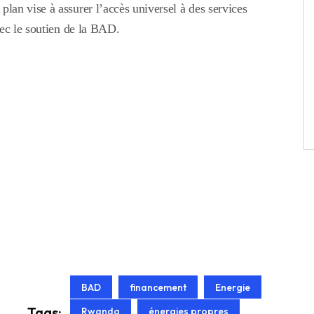
an vise à assurer l’accès universel à des services
vec le soutien de la BAD.
BAD
financement
Energie
Tags:
Rwanda
énergies propres