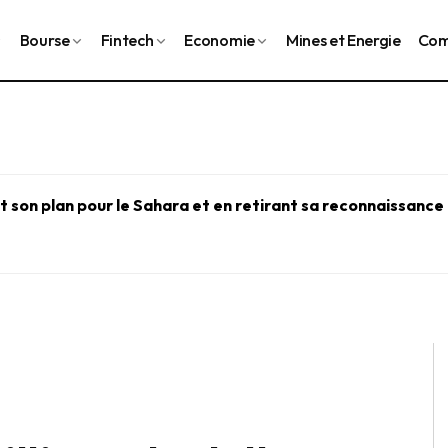
Bourse
Fintech
Economie
Mines et Energie
Com
 son plan pour le Sahara et en retirant sa reconnaissance