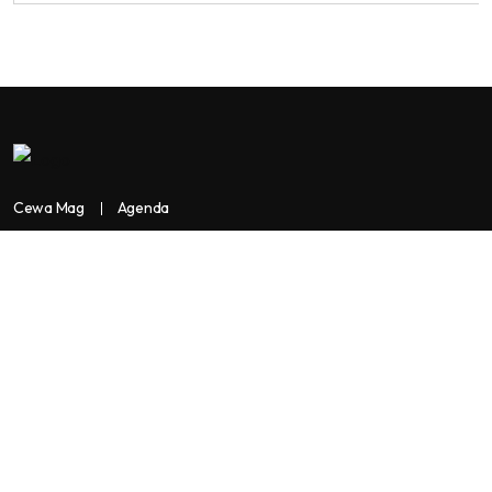
Cewa Mag
Agenda
Contactez-nous
Copyright:
BANKASSUR AFRIK
BankassurAfrik est un produit de
Facilitads, régie digitale Africaine implantée dans 3 pays: Côte
d’Ivoire- Sénégal-Maroc...